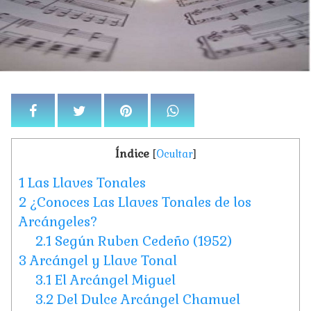
Índice
[
Ocultar
]
1
Las Llaves Tonales
2
¿Conoces Las Llaves Tonales de los
Arcángeles?
2.1
Según Ruben Cedeño (1952)
3
Arcángel y Llave Tonal
3.1
El Arcángel Miguel
3.2
Del Dulce Arcángel Chamuel