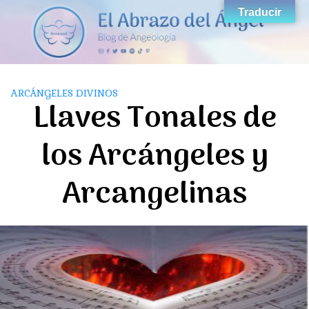
Saltar
Traducir
al
contenido
ARCÁNGELES DIVINOS
Llaves Tonales de
los Arcángeles y
Arcangelinas