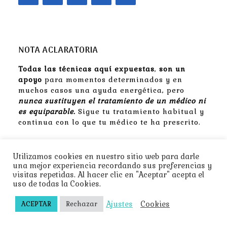
NOTA ACLARATORIA
Todas las técnicas aquí expuestas
,
son un
apoyo
para momentos determinados y en
muchos casos una ayuda energética, pero
nunca sustituyen el tratamiento de un médico ni
es equiparable.
Sigue tu tratamiento habitual y
continua con lo que tu médico te ha prescrito.
Utilizamos cookies en nuestro sitio web para darle
una mejor experiencia recordando sus preferencias y
Aviso Legal
visitas repetidas. Al hacer clic en "Aceptar" acepta el
uso de todas la Cookies.
Política de Privacidad
Política de Cookies
Ajustes
Cookies
ACEPTAR
Rechazar
Contacto