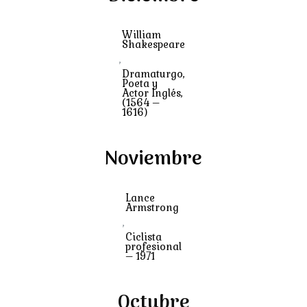
William
Shakespeare
,
Dramaturgo,
Poeta y
Actor Inglés,
(1564 –
1616)
Noviembre
Lance
Armstrong
,
Ciclista
profesional
– 1971
Octubre