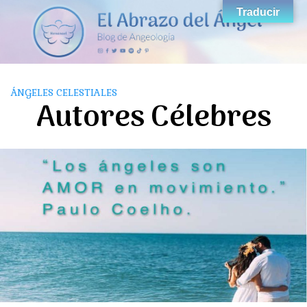
Saltar
Traducir
al
contenido
ÁNGELES CELESTIALES
Autores Célebres