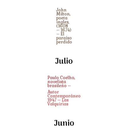
John
Milton,
poeta
ingles,
(1608
– 1674)
– El
paraíso
perdido
Julio
Paulo Coelho,
novelista
brasileño –
Autor
Contemporáneo
1947 – Las
Valquirias
Junio