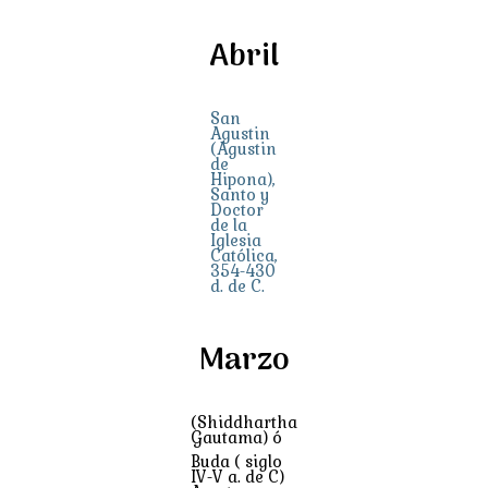
Abril
San
Agustin
(Agustin
de
Hipona),
Santo y
Doctor
de la
Iglesia
Católica,
354-430
d. de C.
Marzo
(Shiddhartha
Gautama) ó
Buda ( siglo
IV-V a. de C)